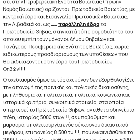
ότι στην Περιφερειακή Ενότητα Βοιωτίας (πρώην
Νομός Βοιωτίας) ορίζονται: Πρωτοδικείο Βοιωτίας, με
κεντρική έδρα και Εισαγγελία Πρωτοδικών Βοιωτίας,
την Λιβαδειά και ως
……
παράλληλη έδρα
το
Πρωτοδικείο Θήβας, στην κατά τόπο αρμοδιότητα του
οποίου εμπίπτουν μόνον οι Δήμου Θηβαίων και
Τανάγρας, Περιφερειακής Ενότητας Βοιωτίας, χωρίς
ειδικώτερους προσδιορισμούς των υποθέσεων που
θα εκδικάζονται στην έδρα του Πρωτοδικείου
Θηβών!!!!
Ο σχεδιασμός όμως αυτός όχι μόνον δεν εξορθολογίζει
την απονομή της ποινικής και πολιτικής δικαιοσύνης,
με πληθυσμιακά, πολιτιστικά, πολιτικά, κοινωνικά και
ιστορικά κριτήρια, συγκριτικά στοιχεία, στα οποία
υπερτερεί το Πρωτοδικείο Θηβών, αντίθετα οδηγεί μια
πόλη, ιστορίας 5000 ετών!!!, σε υποβάθμιση και
μαρασμό, υπολειτουργία ενός σύγχρονου δικαστικού
μεγάρου, επιφανείας 8.500 τμ.!!!, που εγκαινιάσθηκε το
1999!!, που δικάζει πλήθος υποθέσεων, άνω των 4000