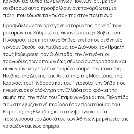
κρίνουν τις τύχες των Ελλήνων Πολιτών, ότι με τον
σχεδιασμό αυτό προσβάλλουν ανεπανόρθωτα μια
πόλη, που έδωσε τα «φώτα» της στον πολιτισμό.
Προσβάλλουν την αρχέγονη ιστορία της, το νησί των
μακάρων του Κάδμου, τις «κυανάμπυκες» Θήβες του
Πίνδαρου, τις επτάπυλες Θήβες, εκεί όπου οι θνητές
γεννούν θεούς, και ημίθεους, τον Διόνυσο, τον Ηρακλή,
τους Κάβειρους, τον Οιδίποδα, την Αντιγόνη, οι
τραγωδίες των οποίων έως σήμερα συνταράσσουν και
συγκινούν όλον τον πολιτισμένο κόσμο, την πόλη της
Νιόβης, της Δίρκης, της Αντιόπης, της Μύρτιδας, της
Κορίνας, του Πίνδαρου και του Τειρεσία, την Θήβα που
ηγεμόνευσε σ’ ολόκληρη την Ελλάδα στα χρόνια της
ακμής της, την πόλη του Επαμεινώνδα και του Πελοπίδα
που στην βυζαντινή περίοδο ήταν πρωτεύουσα του
Θέματος της Ελλάδας, και στην φραγκοκρατία
πρωτεύουσα του Δουκάτου των Αθηνών, με μνημεία της
να σώζονται έως σήμερα.