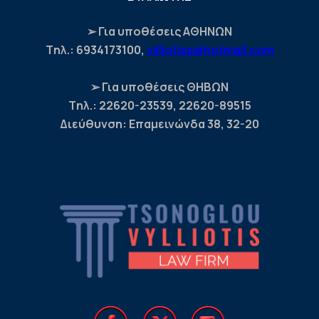
➢ Για υποθέσεις ΑΘΗΝΩΝ
Tηλ.: 6934173100,
villiotisp@hotmail.com
➢ Για υποθέσεις ΘΗΒΩΝ
Tηλ.: 22620-23539, 22620-89515
Διεύθυνση: Επαμεινώνδα 38, 32-20