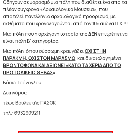
Οδηγούν σε μαρασμό μια πόλη που διαθέτει ένα από τα
πλέον σύγχρονα «Αρχαιολογικά Μουσεία», που
αποτελεί πανελλήνιο αρχαιολογικό προορισμό, με
εκθέματα που χρονολογούνται από τον 10
αιώνα Π.Χ.!!!
ο
Μια πόλη που η αρχέγονη ιστορία της
ΔΕΝ
επιτρέπει να
είναι πόλη Β’ κατηγορίας.
Μια πόλη, όπου σύσσωμη κραυγάζει
ΟΧΙ ΣΤΗΝ
ΠΑΡΑΚΜΗ, ΟΧΙ ΣΤΟΝ ΜΑΡΑΣΜΟ
, και δικαιολογημένα
ΒΡΟΝΤΟΦΩΝΑ ΚΑΙ ΑΞΙΩΝΕΙ «ΚΑΤΩ ΤΑ ΧΕΡΙΑ ΑΠΟ ΤΟ
ΠΡΩΤΟΔΙΚΕΙΟ ΘΗΒΑΣ
».
Βάσω Τσόνογλου
Δικηγόρος
τέως Βουλευτής ΠΑΣΟΚ
τηλ.: 6932909211