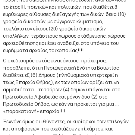
το έτος!!!, ποινικών και πολιτικών, που διαθέτει 8
ευρύχωρες αίθουσες διεξαγωγής των δικών, δέκα (10)
γραφεία δικαστών, με σύγχρονο κλιματισμό,
τουλάχιστον είκοσι (20) γραφεία δικαστικών
υπαλλήλων, τεράστιους χώρους στάθμευσης, χώρους
αρχειοθέτησης και έχει αναδείξει στο υπόγειο του
ευρήμματα αρχαίας τοιχοποιίας!!!!
Ο σχεδιασμός αυτός είναι άνισος, πρόχειρος,
παραβλέπει ότι η Περιφερειακή Ενότητα Βοιωτίας
διαθέτει εξ (6) Δήμους (πληθυσμιακά υπερτερεί η
τέως Επαρχία Θήβας), εκ των οποίων ορίζει ότι «η
αρμοδιότητα … τεσσάρων (4) δήμων υπάγονται στο
Πρωτοδικείο Λιβαδειάς και μόνον δυο (2) στο
Πρωτοδικείο Θήβας, ως εάν να πρόκειται για μια ….
«παρακατιανή» επαρχία!!!!
Ξεχνάνε όμως οι ιθύνοντες, οι κυρίαρχοι των επιλογών
και αποφάσεων που σχεδιάζουν επί χάρτου, και