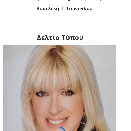
Βασιλική Π. Τσόνογλου
Δελτίο Τύπου
Προ
και α
Μέτρ
Δικα